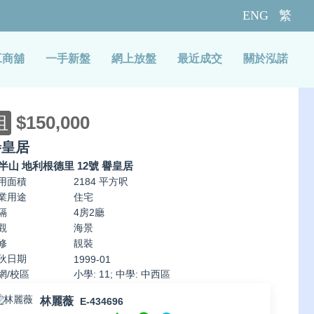
ENG
繁
工商舖
一手新盤
網上放盤
最近成交
關於泓諾
租
$150,000
譽皇居
半山 地利根德里 12號 譽皇居
用面積
2184 平方呎
業用途
住宅
隔
4房2廳
觀
海景
修
靚裝
伙日期
1999-01
網/校區
小學: 11; 中學: 中西區
林麗薇
E-434696