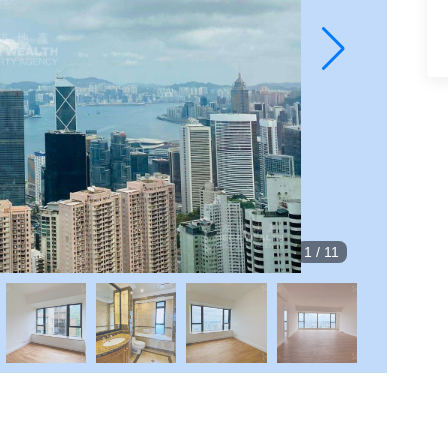
1
/
11