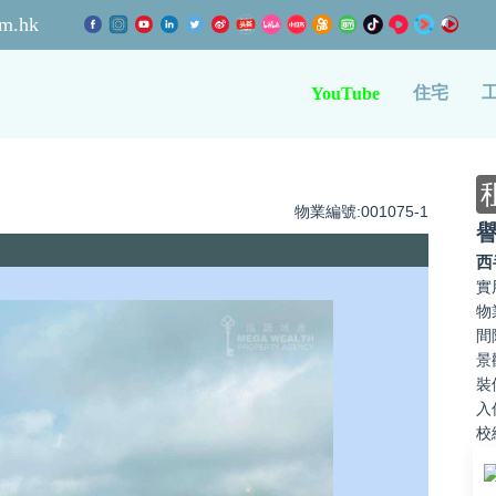
m.hk
住宅
YouTube
物業編號:001075-1
西
實
物
間
景
裝
入
校